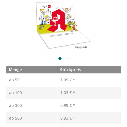
Menge
Stückpreis
ab
50
1,09 € *
ab
100
1,03 € *
ab
300
0,99 € *
ab
500
0,93 € *