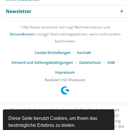
Newsletter
* Alle Preise verstehen sich zzgl. Mehrwertsteuer und
Versandkosten
und ggf. Nachnahmegebühren, wenn nicht anders
beschrieben
Cookie-Einstellungen
Kontakt
Versand und Zahlungsbedingungen
Datenschutz
AGB
Impressum
Realisiert mit Shopware
Diese Website benutzt Cookies, die für den technischen
Betrieb der Website erforderlich sind und stets gesetzt
Diese Seite benutzt Cookies, um Ihnen das
werden. Andere Cookies, die den Komfort bei Benutzung
bestmögliche Erlebnis zu bieten.
dieser Website erhöhen, der Direktwerbung dienen oder die