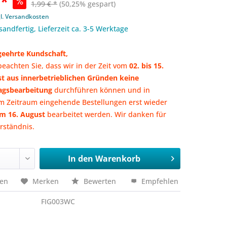
 *
1,99 € *
(50,25% gespart)
gl. Versandkosten
sandfertig, Lieferzeit ca. 3-5 Werktage
 geehrte Kundschaft,
 beachten Sie, dass wir in der Zeit vom
02. bis 15.
t aus innerbetrieblichen Gründen keine
agsbearbeitung
durchführen können
und in
m Zeitraum eingehende Bestellungen erst wieder
m 16. August
bearbeitet werden. Wir danken für
erständnis.
In den
Warenkorb
hen
Merken
Bewerten
Empfehlen
FIG003WC