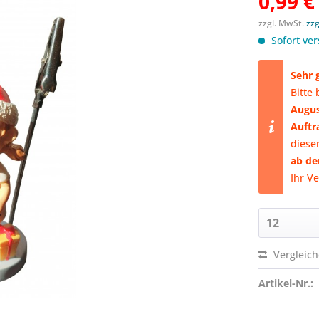
0,99 €
zzgl. MwSt.
zz
Sofort ver
​Sehr
Bitte
Augus
Auftr
diese
ab de
Ihr V
Vergleic
Artikel-Nr.: