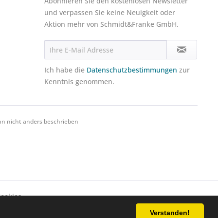
Abonnieren Sie den kostenlosen Newsletter
und verpassen Sie keine Neuigkeit oder
Aktion mehr von Schmidt&Franke GmbH.
Ich habe die
Datenschutzbestimmungen
zur
Kenntnis genommen.
 nicht anders beschrieben
ookies,
Ablehnen
Alle akzeptieren
Konfigurieren
nd
Verstanden!